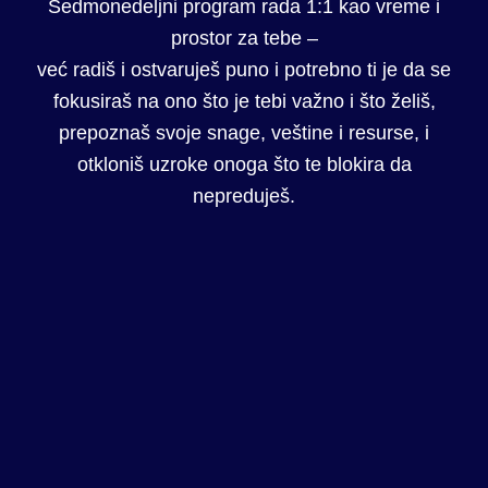
Sedmonedeljni program rada 1:1 kao vreme i
prostor za tebe –
već radiš i ostvaruješ puno i potrebno ti je da se
fokusiraš na ono što je tebi važno i što želiš,
prepoznaš svoje snage, veštine i resurse, i
otkloniš uzroke onoga što te blokira da
nepreduješ.