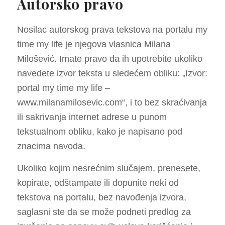
Autorsko pravo
Nosilac autorskog prava tekstova na portalu my
time my life je njegova vlasnica Milana
Milošević. Imate pravo da ih upotrebite ukoliko
navedete izvor teksta u sledećem obliku: „Izvor:
portal my time my life –
www.milanamilosevic.com“, i to bez skraćivanja
ili sakrivanja internet adrese u punom
tekstualnom obliku, kako je napisano pod
znacima navoda.
Ukoliko kojim nesrećnim slučajem, prenesete,
kopirate, odštampate ili dopunite neki od
tekstova na portalu, bez navođenja izvora,
saglasni ste da se može podneti predlog za