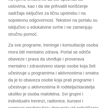
uslovima, kao i da ste prihvatili korišćenje
sadržaja isključivo za ličnu upotrebu i na
sopstevnu odgovornost. Tekstovi na portalu su
isključivo u edukatvine svrhe i ne zamenjuju
stručnu pomoć.
Za sve programe, treninge i konsultacije osoba
mora biti mentalno zdrava. Portal se odriče
obaveze i prava da utvrđuje i proverava
mentalno i zdravstveno stanje osobe koja želi
učestvuje u programima i aktivnostima i smatra
da je to obaveza osobe koja prati programe i
učestvuje u aktivnostima ili roditelja/staratelja
ukoliko je osoba maloletna. Svi grupni i
individualni treninzi, radionice, kursevi i
seminari predstavljaju dopunski vid poboljšanja