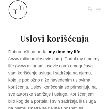
Uslovi korišćenja
Dobrodošli na portal
my time my life
(www.milanamilosevic.com). Portal my time my
life (www.milanamilosevic.com) omogućava
vam korišćenje usluga i sadržaja na njemu,
koje je podložno niže navedenim uslovima
korišćenja. Uslovi korišćenja se primenjuju na
sve autorske sadržaje i usluge. Korišćenjem
bilo kog dela portala, i svih sadržaja ili usluga
na njemu smatra se da ste upoznati sa