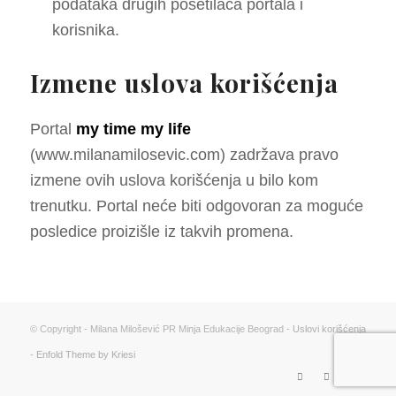
podataka drugih posetilaca portala i
korisnika.
Izmene uslova korišćenja
Portal
my time my life
(www.milanamilosevic.com) zadržava pravo
izmene ovih uslova korišćenja u bilo kom
trenutku. Portal neće biti odgovoran za moguće
posledice proizišle iz takvih promena.
© Copyright - Milana Milošević PR Minja Edukacije Beograd -
Uslovi korišćenja
-
Enfold Theme by Kriesi