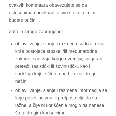
ovakvih komentara obavezujete se da
oštećenima nadoknadite svu štetu koju im
budete pričinili.
Zato je strogo zabranjeno:
objavljivanje, slanje i razmena sadržaja koji
krše postojeće srpske i/ili međunarodne
zakone, sadržaja koji je uvredljiv, vulgaran,
preteći, rasistički ili šovinistički, kao i
sadržaja koji je štetan na bilo koji drugi
način
objavljivanje, slanje i razmena informacija za
koje posetilac zna ili pretpostavlja da su
lažne, a čije bi korišćenje moglo da nanese
štetu drugim korisnicima