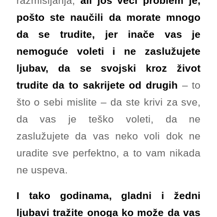
razmišljanja,
ali još veći problem je,
pošto ste naučili da morate mnogo
da se trudite, jer inače vas je
nemoguće voleti i ne zaslužujete
ljubav, da se svojski kroz život
trudite da to sakrijete od drugih
– to
što o sebi mislite – da ste krivi za sve,
da vas je teško voleti, da ne
zaslužujete da vas neko voli dok ne
uradite sve perfektno, a to vam nikada
ne uspeva.
I tako godinama, gladni i žedni
ljubavi tražite onoga ko može da vas