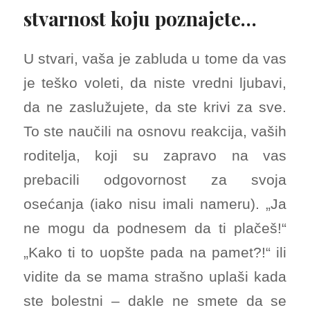
stvarnost koju poznajete…
U stvari, vaša je zabluda u tome da vas
je teško voleti, da niste vredni ljubavi,
da ne zaslužujete, da ste krivi za sve.
To ste naučili na osnovu reakcija, vaših
roditelja, koji su zapravo na vas
prebacili odgovornost za svoja
osećanja (iako nisu imali nameru). „Ja
ne mogu da podnesem da ti plačeš!“
„Kako ti to uopšte pada na pamet?!“ ili
vidite da se mama strašno uplaši kada
ste bolestni – dakle ne smete da se