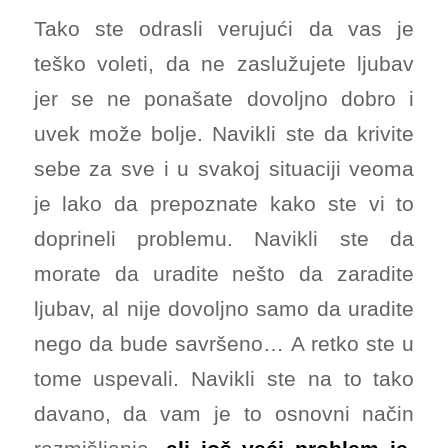
Tako ste odrasli verujući da vas je
teško voleti, da ne zaslužujete ljubav
jer se ne ponašate dovoljno dobro i
uvek može bolje. Navikli ste da krivite
sebe za sve i u svakoj situaciji veoma
je lako da prepoznate kako ste vi to
doprineli problemu. Navikli ste da
morate da uradite nešto da zaradite
ljubav, al nije dovoljno samo da uradite
nego da bude savršeno… A retko ste u
tome uspevali. Navikli ste na to tako
davano, da vam je to osnovni način