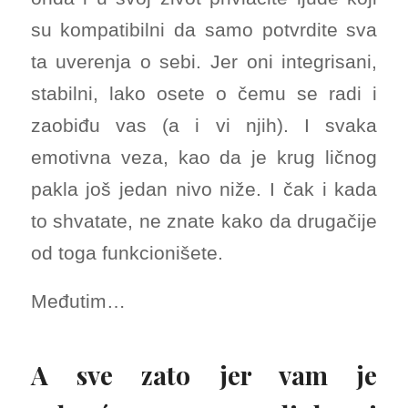
su kompatibilni da samo potvrdite sva
ta uverenja o sebi. Jer oni integrisani,
stabilni, lako osete o čemu se radi i
zaobiđu vas (a i vi njih). I svaka
emotivna veza, kao da je krug ličnog
pakla još jedan nivo niže. I čak i kada
to shvatate, ne znate kako da drugačije
od toga funkcionišete.
Međutim…
A sve zato jer vam je