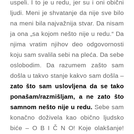
uspeli. I to je u redu, jer su i oni obični
ljudi. Meni je shvatanje da nije sve bilo
na meni bila najvažnija stvar. Da nisam
ja ona „sa kojom nešto nije u redu.“ Da
njima vratim njihov deo odgovornosti
koju sam svalila sebi na pleća. Da sebe
oslobodim. Da razumem zašto sam
došla u takvo stanje kakvo sam došla –
zato što sam uslovljena da se tako
ponašam/razmišljam, a ne zato što
samnom nešto nije u redu.
Sebe sam
konačno doživela kao obično ljudsko
biće – O B I Č N O! Koje olakšanje!