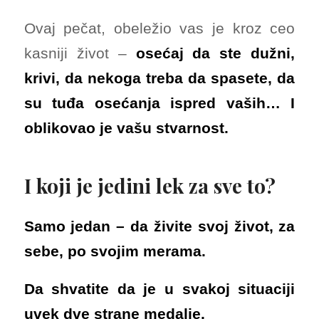
Ovaj pečat, obeležio vas je kroz ceo
kasniji život –
osećaj da ste dužni,
krivi, da nekoga treba da spasete, da
su tuđa osećanja ispred vaših… I
oblikovao je vašu stvarnost.
I koji je jedini lek za sve to?
Samo jedan – da živite svoj život, za
sebe, po svojim merama.
Da shvatite da je u svakoj situaciji
uvek dve strane medalje.