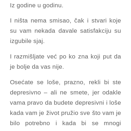
Iz godine u godinu.
I ništa nema smisao, čak i stvari koje
su vam nekada davale satisfakciju su
izgubile sjaj.
I razmišljate već po ko zna koji put da
je bolje da vas nije.
Osećate se loše, prazno, rekli bi ste
depresivno – ali ne smete, jer odakle
vama pravo da budete depresivni i loše
kada vam je život pružio sve što vam je
bilo potrebno i kada bi se mnogi