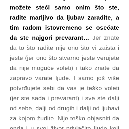
možete steći samo onim što ste,
radite marljivo da ljubav zaradite, a
tim radom istovremeno se osećate
da ste najgori prevarant…
Jer znate
da to što radite nije ono što vi zaista i
jeste (jer ono što stvarno jeste verujete
da nije moguće voleti) i tako znate da
zapravo varate ljude. I samo još više
potvrđujete sebi da vas je teško voleti
(jer ste sada i prevarant) i sve ste dalji
od sebe, dalji od drugih i dalji od ljubavi
za kojom žudite. Nije teško objasniti da
onda i u svoj život privlačite ljude koji