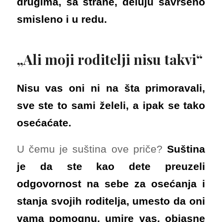
drugima, sa strane, deluju savršeno
smisleno i u redu.
„Ali moji roditelji nisu takvi“
Nisu vas oni ni na šta primoravali,
sve ste to sami želeli, a ipak se tako
osećaćate.
U čemu je suština ove priče?
Suština
je da ste kao dete preuzeli
odgovornost na sebe za osećanja i
stanja svojih roditelja, umesto da oni
vama pomognu, umire vas, objasne