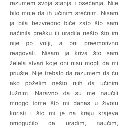
razumem svoja stanja i osećanja. Nije
bilo moje da ih učinim srećnim. Nisam
ja bila bezvredno biće zato što sam
načinila grešku ili uradila nešto što im
nije po volji, a oni preemotivno
reagovali. Nisam ja kriva što sam
želela stvari koje oni nisu mogli da mi
priušte. Nije trebalo da razumem da ću
ako poželim nešto njih da učinim
tužnim. Naravno da su me naučili
mnogo tome što mi danas u životu
koristi i što mi je na kraju krajeva
omogućilo da uradim, naučim,