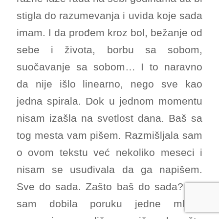
stigla do razumevanja i uvida koje sada
imam. I da prođem kroz bol, bežanje od
sebe i života, borbu sa sobom,
suočavanje sa sobom… I to naravno
da nije išlo linearno, nego sve kao
jedna spirala. Dok u jednom momentu
nisam izašla na svetlost dana. Baš sa
tog mesta vam pišem. Razmišljala sam
o ovom tekstu već nekoliko meseci i
nisam se usuđivala da ga napišem.
Sve do sada. Zašto baš do sada? Jer
sam dobila poruku jedne mlađe