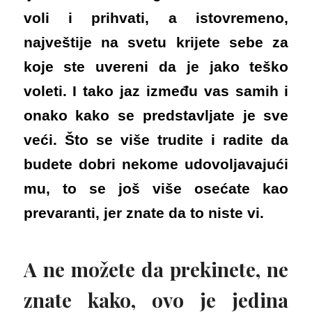
voli i prihvati, a istovremeno,
najveštije na svetu krijete sebe za
koje ste uvereni da je jako teško
voleti. I tako jaz između vas samih i
onako kako se predstavljate je sve
veći. Što se više trudite i radite da
budete dobri nekome udovoljavajući
mu, to se još više osećate kao
prevaranti, jer znate da to niste vi.
A ne možete da prekinete, ne
znate kako, ovo je jedina