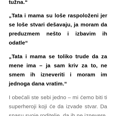
tužna.“
„Tata i mama su loše raspoloženi jer
se loše stvari dešavaju, ja moram da
preduzmem nešto i izbavim ih
odatle“
„Tata i mama se toliko trude da za
mene ima – ja sam kriv za to, ne
smem ih izneveriti i moram im
jednoga dana vratim.“
I obećali ste sebi jedno – mi ćemo biti ti
superheroji koji će da izvade stvar. Da
spasu svoje roditelje, da ih ne iznevere,