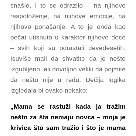
snašlo. I to se odrazilo – na njihovo
raspoloženje, na njihove emocije, na
njihovo ponašanje. A to je onda kao
pečat utisnuto u karakter njihove dece
– svih koji su odrastali devedesetih.
Isuviše mali da shvatite da je nešto
izgubljeno, ali dovoljno veliki da pojmite
da nešto nije u redu. Dečija logika
izgledala bi ovako nekako:
„Mama se rastuži kada ja tražim
nešto za šta nemaju novca – moja je
krivica što sam tražio i što je mama