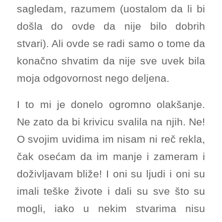
sagledam, razumem (uostalom da li bi
došla do ovde da nije bilo dobrih
stvari). Ali ovde se radi samo o tome da
konačno shvatim da nije sve uvek bila
moja odgovornost nego deljena.
I to mi je donelo ogromno olakšanje.
Ne zato da bi krivicu svalila na njih. Ne!
O svojim uvidima im nisam ni reč rekla,
čak osećam da im manje i zameram i
doživljavam bliže! I oni su ljudi i oni su
imali teške živote i dali su sve što su
mogli, iako u nekim stvarima nisu