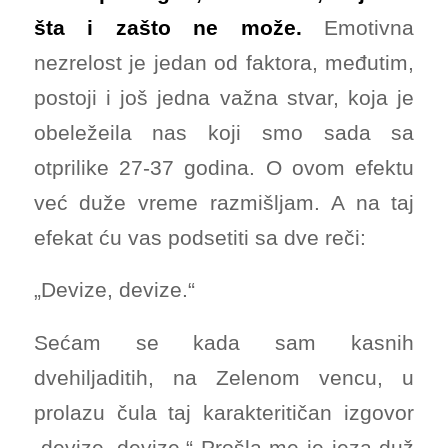
šta i zašto ne može.
Emotivna
nezrelost je jedan od faktora, međutim,
postoji i još jedna važna stvar, koja je
obeležeila nas koji smo sada sa
otprilike 27-37 godina. O ovom efektu
već duže vreme razmišljam. A na taj
efekat ću vas podsetiti sa dve reči:
„Devize, devize.“
Sećam se kada sam kasnih
dvehiljaditih, na Zelenom vencu, u
prolazu čula taj karakteritičan izgovor
„devize, devize.“ Prošla me je jeza duž