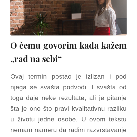
O čemu govorim kada kažem
„rad na sebi“
Ovaj termin postao je izlizan i pod
njega se svašta podvodi. I svašta od
toga daje neke rezultate, ali je pitanje
šta je ono što pravi kvalitativnu razliku
u životu jedne osobe. U ovom tekstu
nemam nameru da radim razvrstavanje