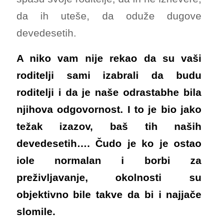
da ih uteše, da oduže dugove
devedesetih.
A niko vam nije rekao da su vaši
roditelji sami izabrali da budu
roditelji i da je naše odrastabhe bila
njihova odgovornost. I to je bio jako
težak izazov, baš tih naših
devedesetih…. Čudo je ko je ostao
iole normalan i borbi za
preživljavanje, okolnosti su
objektivno bile takve da bi i najjače
slomile.