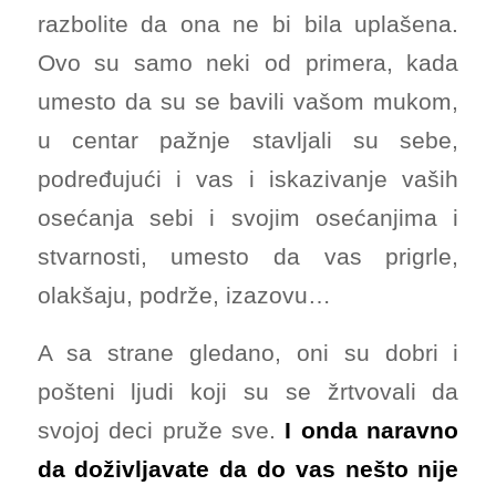
razbolite da ona ne bi bila uplašena.
Ovo su samo neki od primera, kada
umesto da su se bavili vašom mukom,
u centar pažnje stavljali su sebe,
podređujući i vas i iskazivanje vaših
osećanja sebi i svojim osećanjima i
stvarnosti, umesto da vas prigrle,
olakšaju, podrže, izazovu…
A sa strane gledano, oni su dobri i
pošteni ljudi koji su se žrtvovali da
svojoj deci pruže sve.
I onda naravno
da doživljavate da do vas nešto nije