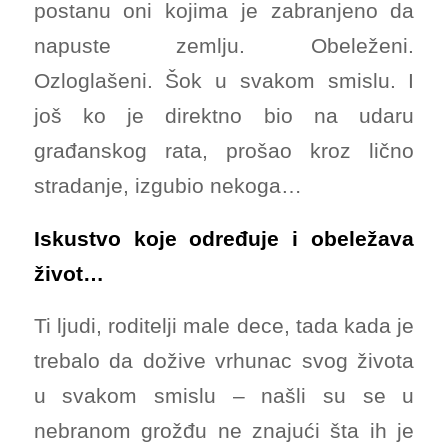
postanu oni kojima je zabranjeno da
napuste zemlju. Obeleženi.
Ozloglašeni. Šok u svakom smislu. I
još ko je direktno bio na udaru
građanskog rata, prošao kroz lično
stradanje, izgubio nekoga…
Iskustvo koje određuje i obeležava
život…
Ti ljudi, roditelji male dece, tada kada je
trebalo da dožive vrhunac svog života
u svakom smislu – našli su se u
nebranom grožđu ne znajući šta ih je