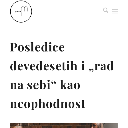
says:
Posledice
devedesetih i „rad
na sebi“ kao
neophodnost