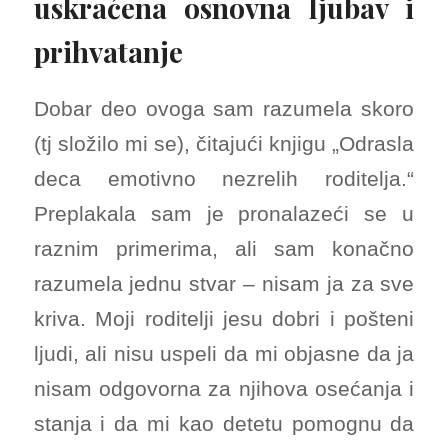
uskraćena osnovna ljubav i
prihvatanje
Dobar deo ovoga sam razumela skoro
(tj složilo mi se), čitajući knjigu „Odrasla
deca emotivno nezrelih roditelja.“
Preplakala sam je pronalazeći se u
raznim primerima, ali sam konačno
razumela jednu stvar – nisam ja za sve
kriva. Moji roditelji jesu dobri i pošteni
ljudi, ali nisu uspeli da mi objasne da ja
nisam odgovorna za njihova osećanja i
stanja i da mi kao detetu pomognu da