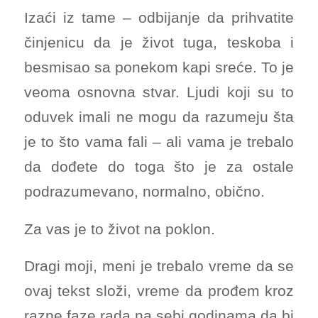
Izaći iz tame – odbijanje da prihvatite
činjenicu da je život tuga, teskoba i
besmisao sa ponekom kapi sreće. To je
veoma osnovna stvar. Ljudi koji su to
oduvek imali ne mogu da razumeju šta
je to što vama fali – ali vama je trebalo
da dođete do toga što je za ostale
podrazumevano, normalno, obično.
Za vas je to život na poklon.
Dragi moji, meni je trebalo vreme da se
ovaj tekst složi, vreme da prođem kroz
razne faze rada na sebi godinama da bi