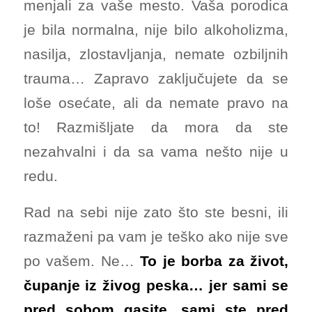
menjali za vaše mesto. Vaša porodica
je bila normalna, nije bilo alkoholizma,
nasilja, zlostavljanja, nemate ozbiljnih
trauma… Zapravo zaključujete da se
loše osećate, ali da nemate pravo na
to! Razmišljate da mora da ste
nezahvalni i da sa vama nešto nije u
redu.
Rad na sebi nije zato što ste besni, ili
razmaženi pa vam je teško ako nije sve
po vašem. Ne…
To je borba za život,
čupanje iz živog peska… jer sami se
pred sobom gasite, sami ste pred