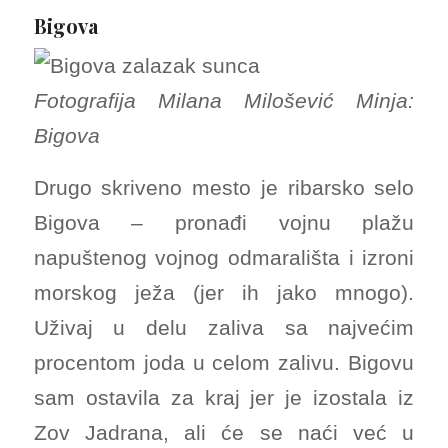
Bigova
Fotografija Milana Milošević Minja:
Bigova
Drugo skriveno mesto je ribarsko selo
Bigova – pronađi vojnu plažu
napuštenog vojnog odmarališta i izroni
morskog ježa (jer ih jako mnogo).
Uživaj u delu zaliva sa najvećim
procentom joda u celom zalivu. Bigovu
sam ostavila za kraj jer je izostala iz
Zov Jadrana, ali će se naći već u