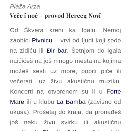
Plaža Arza
Veče i noć – provod Herceg Novi
Od Škvera kreni ka Igalu. Nemoj
zaobići
Pivnicu
– vrvi od ljudi koji sede
na zidiću ili
Đir bar
. Šetnjom do Igala
naićićeš na još mnogo mesta na kojima
možeš sesti uz more, popiti piće ili
večerati, uz živu akustičnu muziku.
Koncerti na otvorenom su li u
Forte
Mare
ili u klubu
La Bamba
(zavisno od
ukusa). Prošetaj do kraja, da pronađeš
još neku živu svirku ili akustičnu