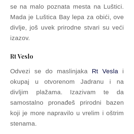
se na malo poznata mesta na Luštici.
Mada je Luštica Bay lepa za obići, ove
divlje, još uvek prirodne stvari su veći
izazov.
Rt Veslo
Odvezi se do maslinjaka
Rt Vesla
i
okupaj u otvorenom Jadranu i na
divljim plažama. Izazivam te da
samostalno pronađeš prirodni bazen
koji je more napravilo u vrelim i oštrim
stenama.