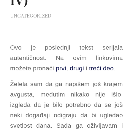
UNCATEGORIZED
Ovo je poslednji tekst serijala
autentičnost. Na ovim linkovima
možete pronaći
prvi
,
drugi
i
treći deo
.
Želela sam da ga napišem još krajem
avgusta, međutim nikako nije išlo,
izgleda da je bilo potrebno da se još
neki događaji odigraju da bi ugledao
svetlost dana. Sada ga oživljavam i