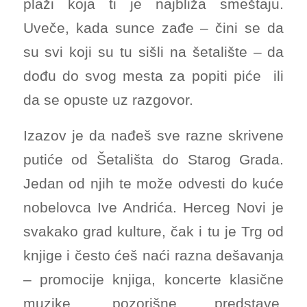
plaži koja ti je najbliža smeštaju.
Uveče, kada sunce zađe – čini se da
su svi koji su tu sišli na šetalište – da
dođu do svog mesta za popiti piće ili
da se opuste uz razgovor.
Izazov je da nađeš sve razne skrivene
putiće od Šetališta do Starog Grada.
Jedan od njih te može odvesti do kuće
nobelovca Ive Andrića. Herceg Novi je
svakako grad kulture, čak i tu je Trg od
knjige i često ćeš naći razna dešavanja
– promocije knjiga, koncerte klasične
muzike, pozorišne predstave,