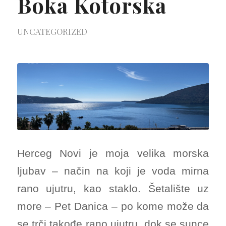
Boka Kotorska
UNCATEGORIZED
Herceg Novi je moja velika morska
ljubav – način na koji je voda mirna
rano ujutru, kao staklo. Šetalište uz
more – Pet Danica – po kome može da
se trči takođe rano ujutru, dok se sunce