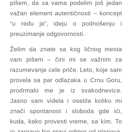
pišem, da sa vama podelim još jedan
važan element autentičnosti – koncept
“u redu je”, ideju o podnošenju i
preuzimanje odgovornosti.
Želim da znate sa kog ličnog mesta
vam pišem – čini mi se važnim za
razumevanje cele priče. Leto, koje sam
provela sa par odlazaka u Crnu Goru,
prodrmalo me je iz svakodnevice.
Jasno sam videla i osetila koliko mi
znači spontanost i sloboda gde ići,
kuda, kako provesti vreme, sa kim. To
je zapravo bio pravi odmor od planova,