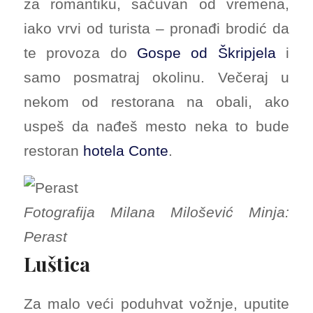
za romantiku, sačuvan od vremena,
iako vrvi od turista – pronađi brodić da
te provoza do
Gospe od Škripjela
i
samo posmatraj okolinu. Večeraj u
nekom od restorana na obali, ako
uspeš da nađeš mesto neka to bude
restoran
hotela Conte
.
Fotografija Milana Milošević Minja:
Perast
Luštica
Za malo veći poduhvat vožnje, uputite