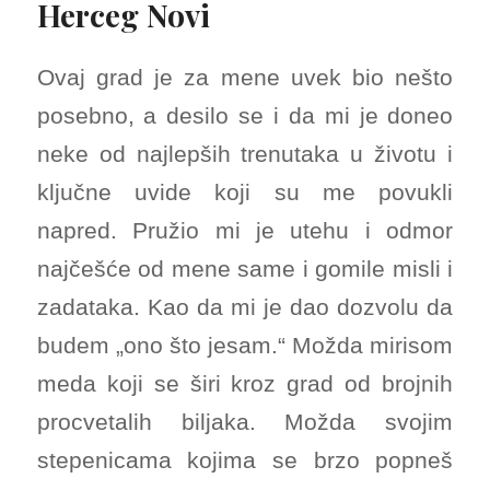
Herceg Novi
Ovaj grad je za mene uvek bio nešto
posebno, a desilo se i da mi je doneo
neke od najlepših trenutaka u životu i
ključne uvide koji su me povukli
napred. Pružio mi je utehu i odmor
najčešće od mene same i gomile misli i
zadataka. Kao da mi je dao dozvolu da
budem „ono što jesam.“ Možda mirisom
meda koji se širi kroz grad od brojnih
procvetalih biljaka. Možda svojim
stepenicama kojima se brzo popneš