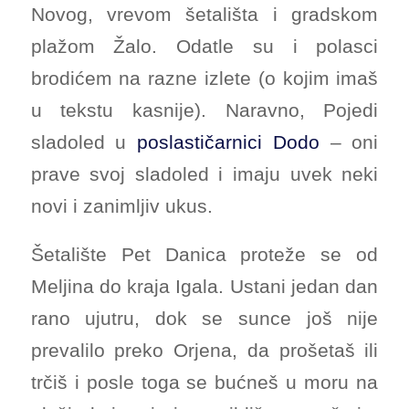
Novog, vrevom šetališta i gradskom
plažom Žalo. Odatle su i polasci
brodićem na razne izlete (o kojim imaš
u tekstu kasnije). Naravno, Pojedi
sladoled u
poslastičarnici Dodo
– oni
prave svoj sladoled i imaju uvek neki
novi i zanimljiv ukus.
Šetalište Pet Danica proteže se od
Meljina do kraja Igala. Ustani jedan dan
rano ujutru, dok se sunce još nije
prevalilo preko Orjena, da prošetaš ili
trčiš i posle toga se bućneš u moru na