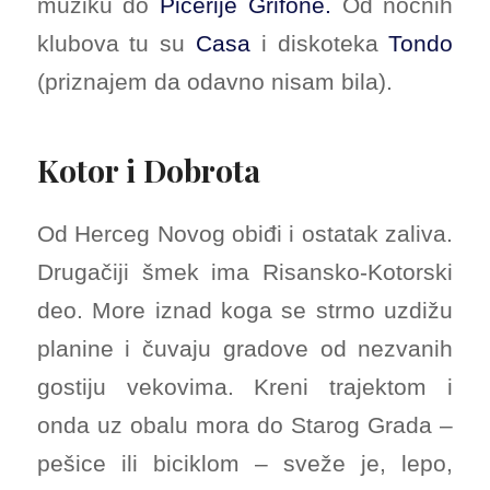
muziku do
Picerije Grifone.
Od noćnih
klubova tu su
Casa
i diskoteka
Tondo
(priznajem da odavno nisam bila).
Kotor i Dobrota
Od Herceg Novog obiđi i ostatak zaliva.
Drugačiji šmek ima Risansko-Kotorski
deo. More iznad koga se strmo uzdižu
planine i čuvaju gradove od nezvanih
gostiju vekovima. Kreni trajektom i
onda uz obalu mora do Starog Grada –
pešice ili biciklom – sveže je, lepo,