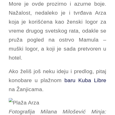
More je ovde prozirno i azurne boje.
Nažalost, nedaleko je i tvrđava Arza
koja je korišćena kao ženski logor za
vreme drugog svetskog rata, odakle se
pruža pogled na ostrvo Mamula –
muški logor, a koji je sada pretvoren u
hotel.
Ako želiš još neku ideju i predlog, pitaj
konobare u plažnom
baru Kuba Libre
na Žanjicama.
Fotografija Milana Milošević Minja: