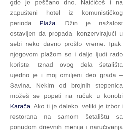
gde je peščano dno. Naićićeš i na
zapušteni hotel iz komunističkog
perioda
Plaža
. Džin je nažalost
ostavljen da propada, konzervirajući u
sebi neko davno prošlo vreme. Ipak,
njegovom plažom se i dalje ljudi rado
koriste. Iznad ovog dela šetališta
ujedno je i moj omiljeni deo grada –
Savina. Nekim od brojnih stepenica
možeš se popeti na ručak u konobi
Karača
. Ako ti je daleko, veliki je izbor i
restorana na samom šetalištu sa
ponudom dnevnih menija i naručivanja