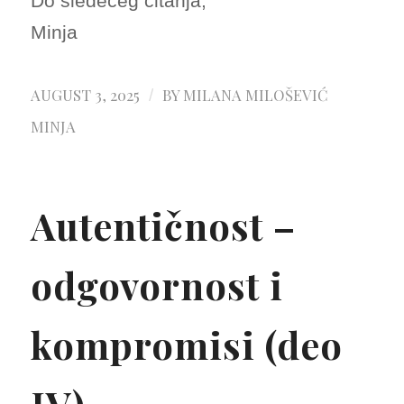
Do sledećeg čitanja,
Minja
AUGUST 3, 2025
BY
MILANA MILOŠEVIĆ
/
MINJA
Autentičnost –
odgovornost i
kompromisi (deo
IV)