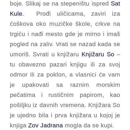
boje. Slikaj se na stepeništu ispred
Sat
Kule
. Prođi uličicama, zaviri iza
ćoškova oko muzičke škole, crkve na
trgiću i nađi mesto gde je mirno i imaš
pogled na zaliv. Vrati se nazad kada se
umoriš. Svrati u knjižaru
Knjižaru So
–
tu obavezno pazari knjigu ili za svoj
odmor ili za poklon, a vlasnici će vam
je upakovati sa raznim morskim
pečatima i rustičnim papirom, kao
pošiljku iz davnih vremena. Knjižara So
je ujedno bila i prva knjižara u kojoj je
knjiga
Zov Jadrana
mogla da se kupi.