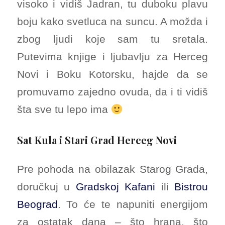
visoko i vidiš Jadran, tu duboku plavu
boju kako svetluca na suncu. A možda i
zbog ljudi koje sam tu sretala.
Putevima knjige i ljubavlju za Herceg
Novi i Boku Kotorsku, hajde da se
promuvamo zajedno ovuda, da i ti vidiš
šta sve tu lepo ima
Sat Kula i Stari Grad Herceg Novi
Pre pohoda na obilazak Starog Grada,
doručkuj u
Gradskoj Kafani
ili
Bistrou
Beograd
. To će te napuniti energijom
za ostatak dana – što hrana, što