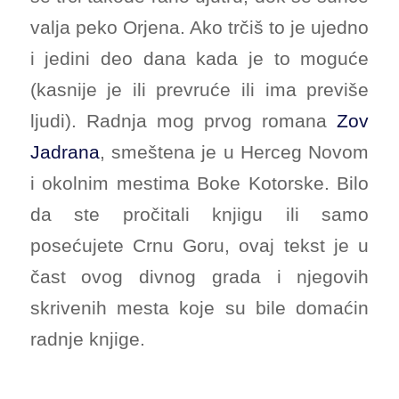
valja peko Orjena. Ako trčiš to je ujedno
i jedini deo dana kada je to moguće
(kasnije je ili prevruće ili ima previše
ljudi). Radnja mog prvog romana
Zov
Jadrana
, smeštena je u Herceg Novom
i okolnim mestima Boke Kotorske. Bilo
da ste pročitali knjigu ili samo
posećujete Crnu Goru, ovaj tekst je u
čast ovog divnog grada i njegovih
skrivenih mesta koje su bile domaćin
radnje knjige.