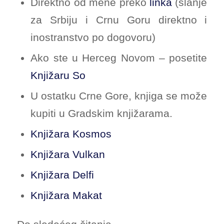
Direktno od mene preko
linka
(slanje
za Srbiju i Crnu Goru direktno i
inostranstvo po dogovoru)
Ako ste u Herceg Novom – posetite
Knjižaru So
U ostatku Crne Gore, knjiga se može
kupiti u Gradskim knjižarama.
Knjižara Kosmos
Knjižara Vulkan
Knjižara Delfi
Knjižara Makat