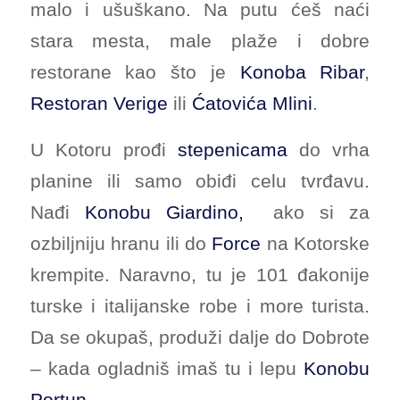
malo i ušuškano. Na putu ćeš naći
stara mesta, male plaže i dobre
restorane kao što je
Konoba Ribar
,
Restoran Verige
ili
Ćatovića Mlini
.
U Kotoru prođi
stepenicama
do vrha
planine ili samo obiđi celu tvrđavu.
Nađi
Konobu Giardino,
ako si za
ozbiljniju hranu ili do
Force
na Kotorske
krempite. Naravno, tu je 101 đakonije
turske i italijanske robe i more turista.
Da se okupaš, produži dalje do Dobrote
– kada ogladniš imaš tu i lepu
Konobu
Portun
.