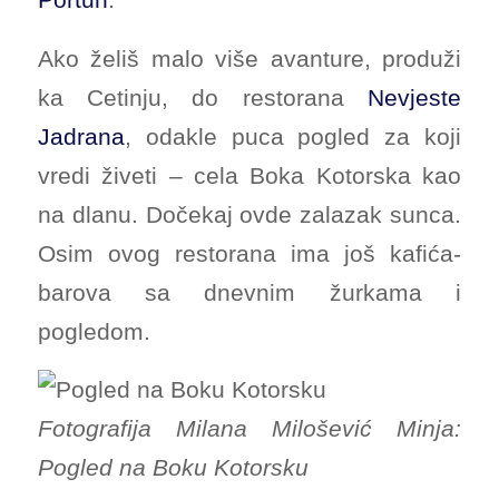
Ako želiš malo više avanture, produži
ka Cetinju, do restorana
Nevjeste
Jadrana
, odakle puca pogled za koji
vredi živeti – cela Boka Kotorska kao
na dlanu. Dočekaj ovde zalazak sunca.
Osim ovog restorana ima još kafića-
barova sa dnevnim žurkama i
pogledom.
Fotografija Milana Milošević Minja:
Pogled na Boku Kotorsku