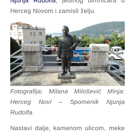
Njunja Rudolfa
, jedinog dimničara u
Herceg Novom i zamisli želju.
Fotografija: Milana Milošević Minja:
Herceg Novi – Spomenik Njunja
Rudolfa
Nastavi dalje, kamenom ulicom, meke