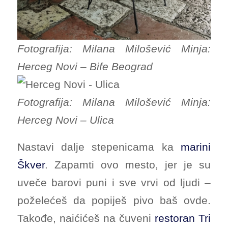
Fotografija: Milana Milošević Minja:
Herceg Novi – Bife Beograd
Fotografija: Milana Milošević Minja:
Herceg Novi – Ulica
Nastavi dalje stepenicama ka
marini
Škver
. Zapamti ovo mesto, jer je su
uveče barovi puni i sve vrvi od ljudi –
poželećeš da popiješ pivo baš ovde.
Takođe, naićićeš na čuveni
restoran Tri