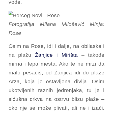
vode.
Fotografija Milana Milošević Minja:
Rose
Osim na Rose, idi i dalje, na obilaske i
na plažu
Žanjice i Mirišta
– takođe
mirna i lepa mesta. Ako te ne mrzi da
malo pešačiš, od Žanjica idi do plaže
Arza, koja je ostavljena divlja. Osim
ukotvljenih raznih jedrenjaka, tu je i
sićušna crkva na ostrvu blizu plaže –
oko nje se može plivati, ali ne i izaći.