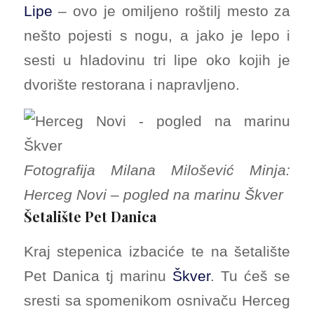
Lipe
– ovo je omiljeno roštilj mesto za
nešto pojesti s nogu, a jako je lepo i
sesti u hladovinu tri lipe oko kojih je
dvorište restorana i napravljeno.
Fotografija Milana Milošević Minja:
Herceg Novi – pogled na marinu Škver
Šetalište Pet Danica
Kraj stepenica izbaciće te na šetalište
Pet Danica tj marinu
Škver
. Tu ćeš se
sresti sa spomenikom osnivaču Herceg