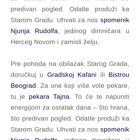
predivan pogled. Odatle produži ka
Starom Gradu. Uhvati za nos
spomenik
Njunja Rudolfa
, jedinog dimničara u
Herceg Novom i zamisli želju.
Pre pohoda na obilazak Starog Grada,
doručkuj u
Gradskoj Kafani
ili
Bistrou
Beograd
. Za one koji više vole pekare,
tu je
pekara Tajna
. To će te napuniti
energijom za ostatak dana – što hrana,
što predivan pogled. Odatle produži ka
Starom Gradu. Uhvati za nos
spomenik