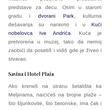
predstave za decu. Osim u starom
gradu i
dvorani Park
, kulturna
dešavanja su naravno i u
Kući
nobelovca Ive Andrića
. Kuća je
pretvorena u muzej, tako da nemoj
zaobići da posetiš i vidiš gde je živeo i
stvarao.
Savina i Hotel Plaža
Ako kreneš na stranu šetališta ka
Meljinama, naićićeš na brojne plaže –
što šljunkovite, što betonske, ima čak i