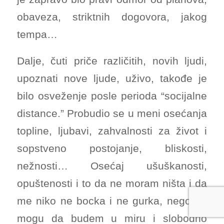
obaveza, striktnih dogovora, jakog
tempa…
Dalje, čuti priče različitih, novih ljudi,
upoznati nove ljude, uživo, takođe je
bilo osveženje posle perioda “socijalne
distance.” Probudio se u meni osećanja
topline, ljubavi, zahvalnosti za život i
sopstveno postojanje, bliskosti,
nežnosti… Osećaj ušuškanosti,
opuštenosti i to da ne moram ništa i da
me niko ne bocka i ne gurka, nego da
mogu da budem u miru i slobodno