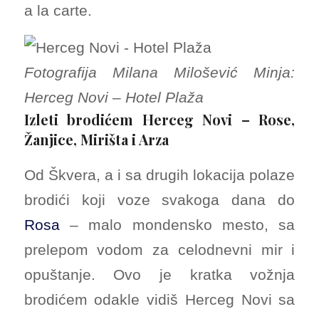
a la carte.
Fotografija Milana Milošević Minja:
Herceg Novi – Hotel Plaža
Izleti brodićem Herceg Novi – Rose,
Žanjice, Mirišta i Arza
Od Škvera, a i sa drugih lokacija polaze
brodići koji voze svakoga dana do
Rosa
– malo mondensko mesto, sa
prelepom vodom za celodnevni mir i
opuštanje. Ovo je kratka vožnja
brodićem odakle vidiš Herceg Novi sa