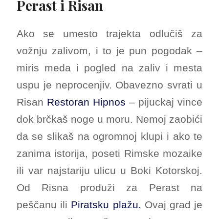
Perast i Risan
Ako se umesto trajekta odlučiš za
vožnju zalivom, i to je pun pogodak –
miris meda i pogled na zaliv i mesta
uspu je neprocenjiv. Obavezno svrati u
Risan
Restoran Hipnos
– pijuckaj vince
dok brčkaš noge u moru. Nemoj zaobići
da se slikaš na ogromnoj klupi i ako te
zanima istorija, poseti Rimske mozaike
ili var najstariju ulicu u Boki Kotorskoj.
Od Risna produži za Perast na
peščanu ili
Piratsku plažu.
Ovaj grad je